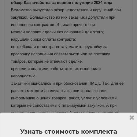
обзор Казначейства за первое полугодие 2024 года
Ведомство выпустило обзор недостатков и нарушений при
закупках. Большинство из них заказчики допустили при
исполнении контрактов. В числе прочего они:
меняли условия сделки без оснований для этого;
нарушали сроки оплаты контракта;
не требовали от контрагента уплатить неустойку за
просрочку исполнения обязательств или за поставку
товаров, которые не отвечают сделке;
приняли и оплатили работы, хотя их выполнили
неполностью.
Заказчики ошибались и при обосновании НМЦК. Так, для ее
расчета методом анализа рынка они использовали
информацию о ценах товаров, работ, услуг с условиями,
которые не сопоставимы с планируемой закупкой. А при
определении средневзвешенной цены единицы лекарства
учитывали сведения о цене препарата без исключения из
нее оптовой надбавки.
Узнать стоимость комплекта
Читать материал полностью