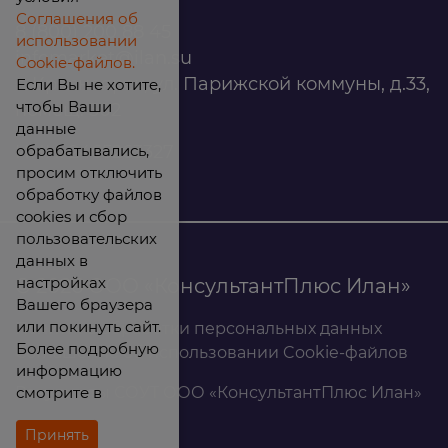
Соглашения об
8 (800) 200 88 45
использовании
infomarket@ilan.su
Cookie-файлов.
г. Красноярск, ул. Парижской коммуны, д.33,
Если Вы не хотите,
чтобы Ваши
помещ. 302
данные
обрабатывались,
ИНН: 2465263327
просим отключить
обработку файлов
cookies и сбор
пользовательских
данных в
настройках
© 2026 ООО «КонсультантПлюс Илан»
Вашего браузера
или покинуть сайт.
Политика обработки персональных данных
Более подробную
Соглашение об использовании Cookie-файлов
информацию
смотрите в
Результаты СОУТ ООО «КонсультантПлюс Илан»
Принять