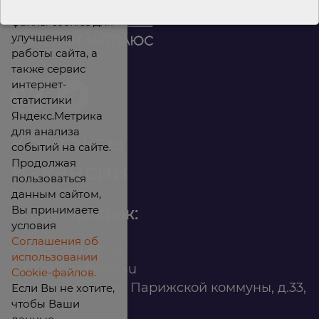
Мы используем
файлы cookies для
улучшения
работы сайта, а
также сервис
интернет-
статистики
Яндекс.Метрика
для анализа
Контакты
событий на сайте.
Продолжая
Вакансии
пользоваться
данным сайтом,
Вы принимаете
Офис продаж:
условия
Соглашения об
8 (800) 200 88 45
использовании
infomarket@ilan.su
Cookie-файлов.
г. Красноярск, ул. Парижской коммуны, д.33,
Если Вы не хотите,
чтобы Ваши
помещ. 302