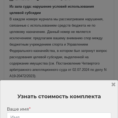
Из зала суда: нарушение условий использования
целевой субсидии
В каждом номере журнала мы рассматриваем нарушения,
связанные с использованием средств бюджета не по
целевому назначению. Данный номер не является
исключением: предлагаем вашему вниманию спор между
бюджетным учреждением спорта и Управлением
Федерального казначейства, в котором был затронут вопрос
расходования целевой субсидии, выделенной на
содержание имущества (см. Постановление Четвертого
арбитражного апелляционного суда от 02.07.2024 по делу N
А19-20472/2023).
Читать материал полностью
Кассация не разрешила за счет ОМС компенсировать
Узнать стоимость комплекта
работнику проезд и провоз багажа к месту отдыха
Медучреждение компенсировало сотрудникам расходы на
Ваше имя
*
проезд и провоз багажа к месту отдыха и обратно, а также