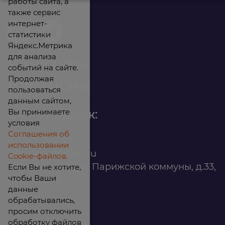
работы сайта, а
также сервис
интернет-
статистики
Яндекс.Метрика
для анализа
Контакты
событий на сайте.
Продолжая
Вакансии
пользоваться
данным сайтом,
Вы принимаете
Офис продаж:
условия
Соглашения об
8 (800) 200 88 45
использовании
infomarket@ilan.su
Cookie-файлов.
г. Красноярск, ул. Парижской коммуны, д.33,
Если Вы не хотите,
чтобы Ваши
помещ. 302
данные
обрабатывались,
ИНН: 2465263327
просим отключить
обработку файлов