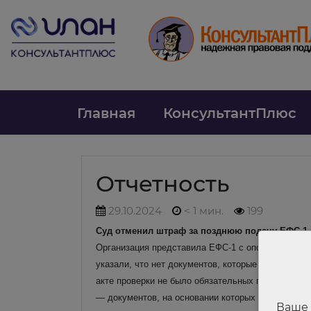
Главная
КонсультантПлюс
Отчетность
29.10.2024
< 1 мин.
199
Суд отменил штраф за позднюю подачу ЕФС-1 и
Организация представила ЕФС-1 с опозданием. С
указали, что нет документов, которые подтвержда
акте проверки не было обязательных позиций:
— документов, на основании которых выявлено н
Ваше