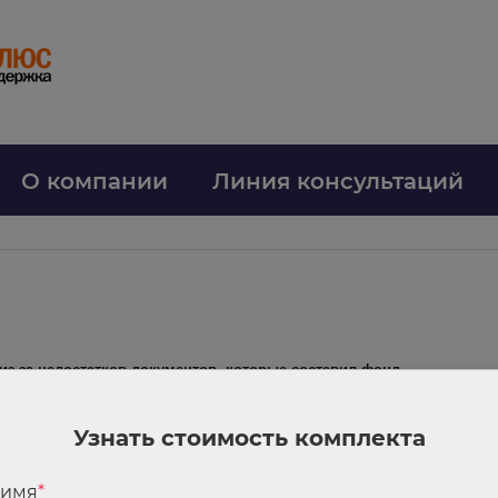
О компании
Линия консультаций
з-за недостатков документов, которые составил фонд
ФР начислил штраф. Первая инстанция с этим согласилась. Апелляция 
ют нарушение. Акт о нарушении и решение о привлечении к ответственно
Узнать стоимость комплекта
арушение;
 имя
*