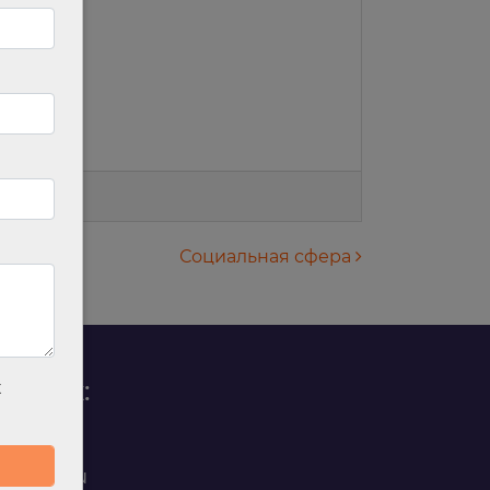
Социальная сфера
родаж:
х
0 88 45
t@ilan.su