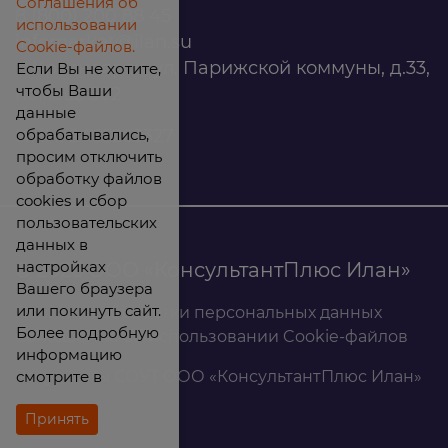
Соглашения об
8 (800) 200 88 45
использовании
infomarket@ilan.su
Cookie-файлов.
г. Красноярск, ул. Парижской коммуны, д.33,
Если Вы не хотите,
чтобы Ваши
помещ. 302
данные
обрабатывались,
ИНН: 2465263327
просим отключить
обработку файлов
cookies и сбор
пользовательских
данных в
настройках
© 2026 ООО «КонсультантПлюс Илан»
Вашего браузера
или покинуть сайт.
Политика обработки персональных данных
Более подробную
Соглашение об использовании Cookie-файлов
информацию
смотрите в
Результаты СОУТ ООО «КонсультантПлюс Илан»
Принять