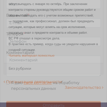
могут выпадать с января по октябрь. При заключении
контракта стороны руководствуются общим сроком работ и
Ваш e-mail
*
обязаны соблюдать его с учетом возможных препятствий;
— подрядчик, как профессионал, должен был предвидеть
ситуации, которые могут влиять на срок исполнения,
поскольку знал о предмете контракта и объеме работ.
Телефон
*
ВС РФ отказал в пересмотре дела.
В практике есть пример, когда суды не увидели нарушения в
сходной ситуации.
Комментарий
Читать материал полностью
Без рубрики
Навигация по записям
Организация деятельности
Я даю
свое согласие
на обработку
Законодательство
персональных данных