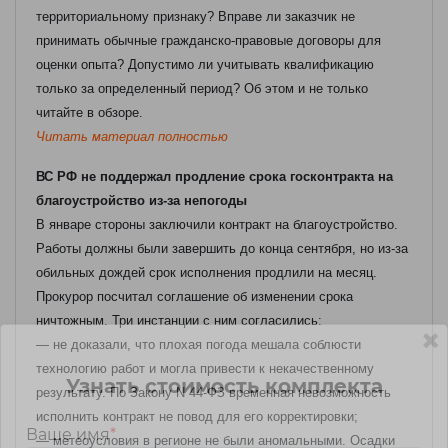
территориальному признаку? Вправе ли заказчик не
принимать обычные гражданско-правовые договоры для
оценки опыта? Допустимо ли учитывать квалификацию
только за определенный период? Об этом и не только
читайте в обзоре.
Читать материал полностью
ВС РФ не поддержал продление срока госконтракта на
благоустройство из-за непогоды
В январе стороны заключили контракт на благоустройство.
Работы должны были завершить до конца сентября, но из-за
обильных дождей срок исполнения продлили на месяц.
Прокурор посчитал соглашение об изменении срока
ничтожным. Три инстанции с ним согласились:
— не доказали, что плохая погода мешала соблюсти
технологию работ и могла привести к некачественному
Узнать стоимость комплекта
результату. По Закону N 44-ФЗ временная невозможность
исполнить контракт не повод для его корректировки;
Ваше имя
*
— метеоусловия в регионе не были аномальными. Осадки