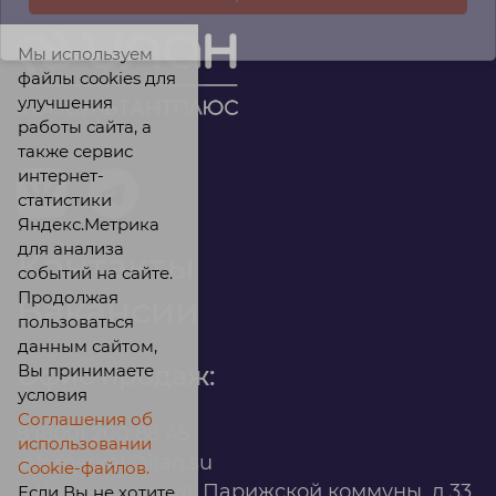
Мы используем
файлы cookies для
улучшения
работы сайта, а
также сервис
интернет-
статистики
Яндекс.Метрика
для анализа
Контакты
событий на сайте.
Продолжая
Вакансии
пользоваться
данным сайтом,
Вы принимаете
Офис продаж:
условия
Соглашения об
8 (800) 200 88 45
использовании
infomarket@ilan.su
Cookie-файлов.
г. Красноярск, ул. Парижской коммуны, д.33,
Если Вы не хотите,