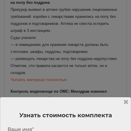
на полу без поддона
Прокурор выявил в аптеке грубое нарушение лицензионных
требований: коробки с лекарствами хранились на полу без
поддонов и подтоварников. Аптека не смогла оспорить
штраф в 3 инстанциях.
Суды указали:
— в помещениях для хранения лекарств должны быть
стеллажи, шкафы, поддоны, подтоварники;
— размещать лекарства на полу без поддона недопустимо.
Отметим, эти правила касаются не только аптек, но и
складов.
Читать материал полностью
Контроль медпомощи по ОМС: Минздрав изменил
перечень нарушений
При проведении экспертиз в системе ОМС не будут
оценивать применение стандартов медпомощи, а также
Узнать стоимость комплекта
станут учитывать тяжесть состояния пациента при
непрофильной госпитализации. Изменения внесли в правила
Ваше имя
*