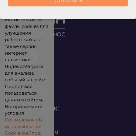
Мы используем
файлы cookies для
улучшения
работы сайта, а
также сервис
интернет-
статистики
Яндекс.Метрика
для анализа
Контакты
событий на сайте.
Продолжая
Вакансии
пользоваться
данным сайтом,
Вы принимаете
Офис продаж:
условия
Соглашения об
8 (800) 200 88 45
использовании
infomarket@ilan.su
Cookie-файлов.