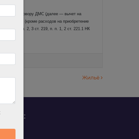
зносов по договору ДМС (далее — вычет на
 на лечение (кроме расходов на приобретение
ке (п. п. 2, 3 ст. 219, п. п. 1, 2 ст. 221.1 НК
Жильё
х
родаж:
0 88 45