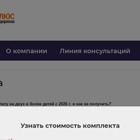
О компании
Линия консультаций
а
ту на двух и более детей с 2026 г. и как ее получить?
отающие родители (усыновители, опекуны, попечители) двоих или боле
люден ряд других требований. Выплата — это возврат части исчисленн
Узнать стоимость комплекта
орган СФР.