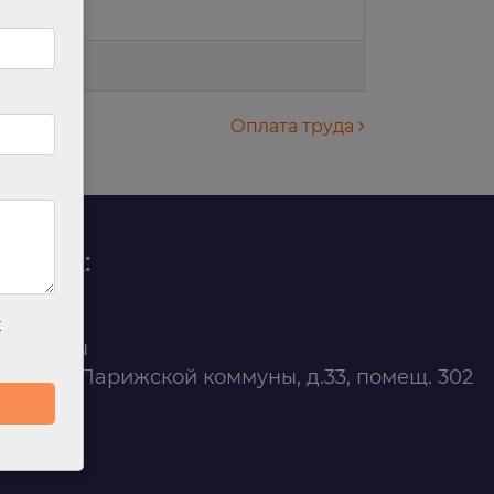
Оплата труда
родаж:
0 88 45
х
t@ilan.su
ярск, ул. Парижской коммуны, д.33, помещ. 302
263327