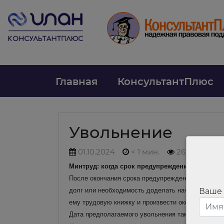
Главная
КонсультантПлюс
Увольнение
01.10.2024
< 1 мин.
261
Минтруд: когда срок предупреждения об уволь
После окончания срока предупреждения об увольн
долг или необходимость доделать начатые дела, 
Ваше
ему трудовую книжку и произвести окончательный
Дата предполагаемого увольнения также может пр