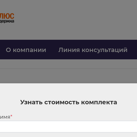
О компании
Линия консультаций
Узнать стоимость комплекта
нении истек, задерживать работника нельзя
ении сотрудник вправе перестать выполнять обязанности. Ведомство нап
не могут служить основанием, чтобы задерживать специалиста. В после
 имя
*
 расчет.
Сотрудник вправе предупредить об уходе не только в период ра
иходиться на эти периоды. Направить заявление допустимо в том числе