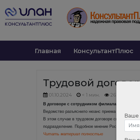
Главная
КонсультантПлюс
Трудовой догово
01.10.2024
< 1 мин.
262
В договоре с сотрудником филиала надо указа
Ведомство разъяснило нюанс приема на работу со
Ваше
В этом случае в трудовом договоре специалиста 
подразделение.
Подобное мнение Роструд уже вы
Читать материал полностью