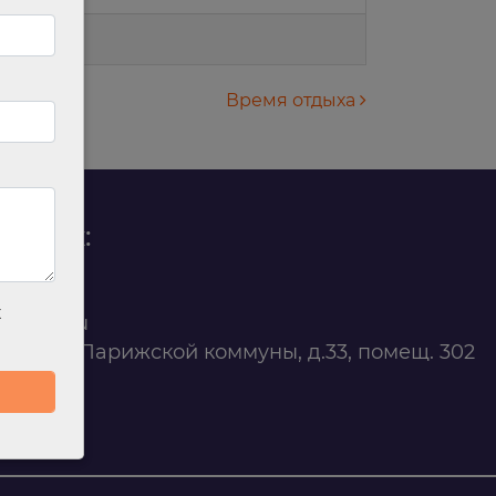
Время отдыха
родаж:
0 88 45
х
t@ilan.su
ярск, ул. Парижской коммуны, д.33, помещ. 302
263327