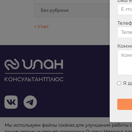
Ваш e
Без рубрики
Теле
Навигация по запися
Учет
Комм
Я 
Мы используем файлы cookies для улучшения работы с
также сервис интернет-статистики Яндекс.Метрика дл