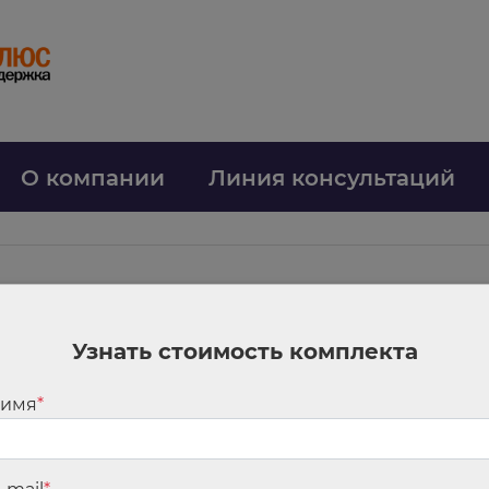
О компании
Линия консультаций
р
Узнать стоимость комплекта
ть населенный пункт как место работы, считает Роструд
трудника в обособленное структурное подразделение, которое находится
 имя
*
следует указать в качестве места работы населенный пункт (муниципаль
сказывал.