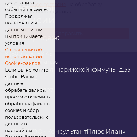
для анализа
Я даю
свое согласие
на обработку
Контакты
событий на сайте.
персональных данных
Продолжая
Вакансии
пользоваться
данным сайтом,
Вы принимаете
Офис продаж:
условия
Соглашения об
8 (800) 200 88 45
использовании
infomarket@ilan.su
Cookie-файлов.
г. Красноярск, ул. Парижской коммуны, д.33,
Если Вы не хотите,
чтобы Ваши
помещ. 302
данные
обрабатывались,
ИНН: 2465263327
просим отключить
обработку файлов
cookies и сбор
пользовательских
данных в
настройках
© 2026 ООО «КонсультантПлюс Илан»