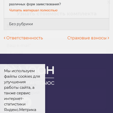
различных форм заимствования?
Читать материал полностью
Узнать стоимость комплекта
Без рубрики
Ваше имя
*
Навигация по записям
Ответственность
Страховые взносы
Ваш e-mail
*
Телефон
*
Мы используем
файлы cookies для
улучшения
Комментарий
работы сайта, а
также сервис
интернет-
статистики
Яндекс.Метрика