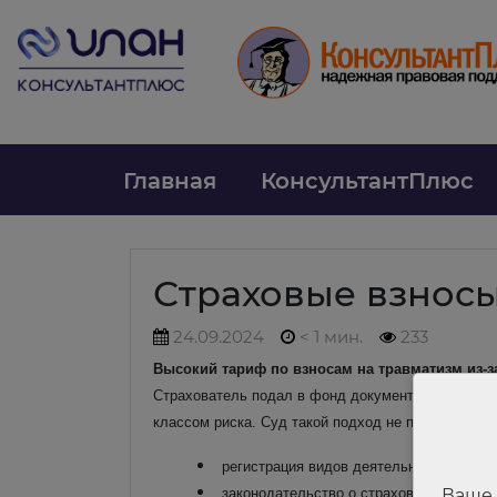
Главная
КонсультантПлюс
Страховые взнос
24.09.2024
< 1 мин.
233
Высокий тариф по взносам на травматизм из-з
Страхователь подал в фонд документы о подтвер
классом риска.
Суд такой подход не поддержал:
регистрация видов деятельности в ЕГРЮ
законодательство о страховании от нес
Ваше