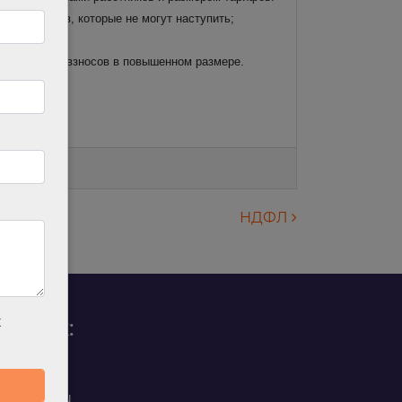
ных случаев, которые не могут наступить;
 для уплаты взносов в повышенном размере.
НДФЛ
х
родаж:
0 88 45
t@ilan.su