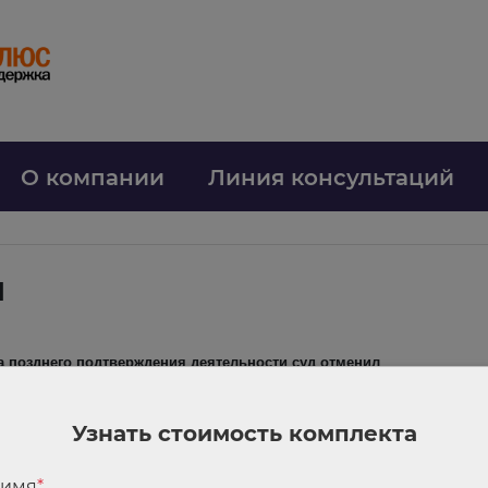
О компании
Линия консультаций
ы
а позднего подтверждения деятельности суд отменил
ждении основного вида деятельности позже срока. СФР установил тар
Узнать стоимость комплекта
Л не означает их фактического ведения;
частных случаев на производстве основано на понимании реальной связ
 имя
*