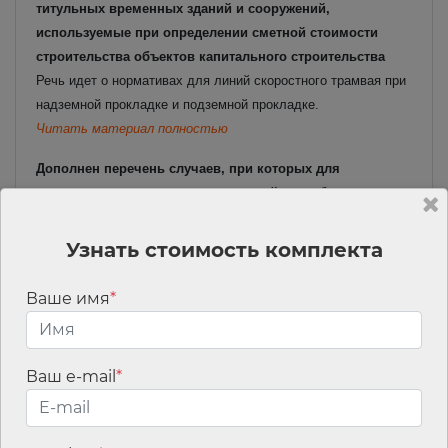
титульных временных зданий и сооружений,
используемые при определении сметной стоимости
строительства объектов капитального строительства
Речь идет о нормативах для линий скоростного трамвая при
надземной прокладке и подземной прокладке.
Читать материал полностью
Дополнен перечень случаев, при которых для
строительства, реконструкции линейного объекта не
требуется подготовка документации по планировке
территории
Узнать стоимость комплекта
Установлено, что подготовка документации по планировке
территории не требуется, в том числе, при строительстве,
Ваше имя
*
реконструкции некоторых видов коммуникационных
коллекторов, а также, при одновременном соблюдении ряда
условий, некоторых видов линейных объектов воздуховодов,
Ваш e-mail
*
водопроводов и водоводов, шламопроводов и
железнодорожных путей необщего пользования.
Читать материал полностью