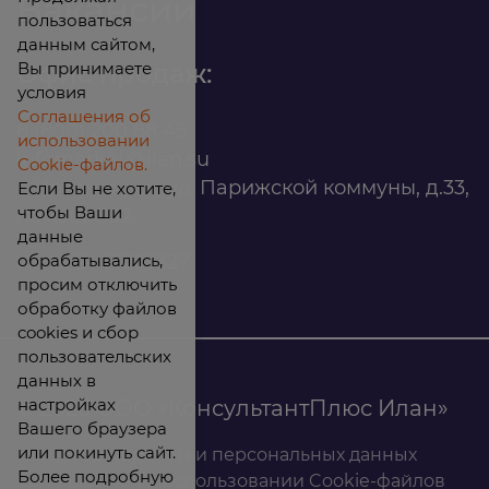
Вакансии
пользоваться
данным сайтом,
Вы принимаете
Офис продаж:
условия
Соглашения об
8 (800) 200 88 45
использовании
infomarket@ilan.su
Cookie-файлов.
г. Красноярск, ул. Парижской коммуны, д.33,
Если Вы не хотите,
чтобы Ваши
помещ. 302
данные
обрабатывались,
ИНН: 2465263327
просим отключить
обработку файлов
cookies и сбор
пользовательских
данных в
настройках
© 2026 ООО «КонсультантПлюс Илан»
Вашего браузера
или покинуть сайт.
Политика обработки персональных данных
Более подробную
Соглашение об использовании Cookie-файлов