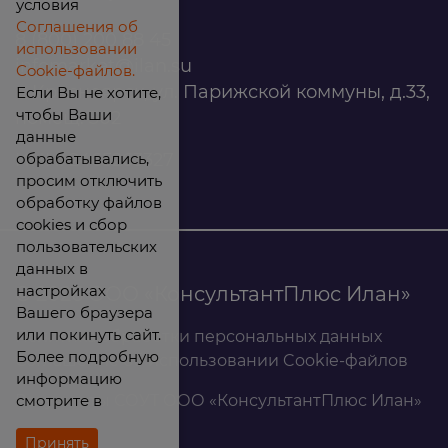
условия
Соглашения об
8 (800) 200 88 45
использовании
infomarket@ilan.su
Cookie-файлов.
г. Красноярск, ул. Парижской коммуны, д.33,
Если Вы не хотите,
чтобы Ваши
помещ. 302
данные
обрабатывались,
ИНН: 2465263327
просим отключить
обработку файлов
cookies и сбор
пользовательских
данных в
настройках
© 2026 ООО «КонсультантПлюс Илан»
Вашего браузера
или покинуть сайт.
Политика обработки персональных данных
Более подробную
Соглашение об использовании Cookie-файлов
информацию
смотрите в
Результаты СОУТ ООО «КонсультантПлюс Илан»
Принять