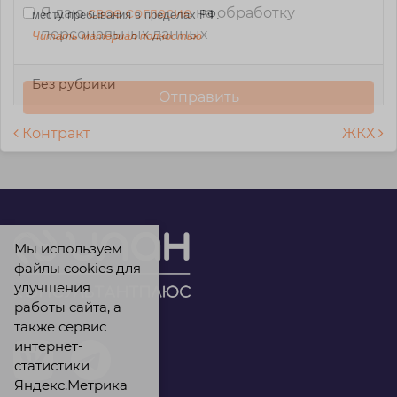
Я даю
свое согласие
на обработку
месту пребывания в пределах РФ.
персональных данных
Читать материал полностью
Без рубрики
Навигация по записям
Контракт
ЖКХ
Мы используем
файлы cookies для
улучшения
работы сайта, а
также сервис
интернет-
статистики
Яндекс.Метрика