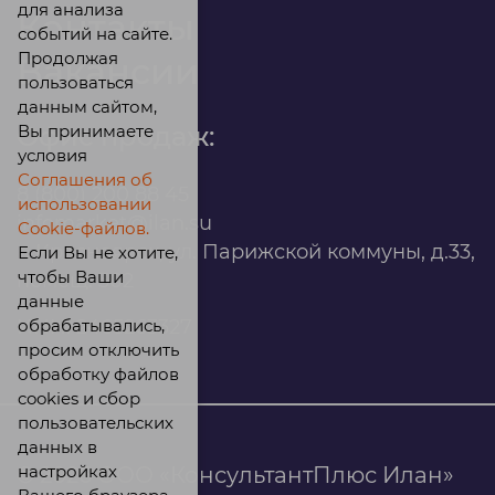
для анализа
Контакты
событий на сайте.
Продолжая
Вакансии
пользоваться
данным сайтом,
Вы принимаете
Офис продаж:
условия
Соглашения об
8 (800) 200 88 45
использовании
infomarket@ilan.su
Cookie-файлов.
г. Красноярск, ул. Парижской коммуны, д.33,
Если Вы не хотите,
чтобы Ваши
помещ. 302
данные
обрабатывались,
ИНН: 2465263327
просим отключить
обработку файлов
cookies и сбор
пользовательских
данных в
настройках
© 2026 ООО «КонсультантПлюс Илан»