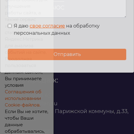
улучшения
работы сайта, а
также сервис
интернет-
Я даю
свое согласие
на обработку
статистики
персональных данных
Яндекс.Метрика
для анализа
Контакты
событий на сайте.
Продолжая
Вакансии
пользоваться
данным сайтом,
Вы принимаете
Офис продаж:
условия
Соглашения об
8 (800) 200 88 45
использовании
infomarket@ilan.su
Cookie-файлов.
г. Красноярск, ул. Парижской коммуны, д.33,
Если Вы не хотите,
чтобы Ваши
помещ. 302
данные
обрабатывались,
ИНН: 2465263327