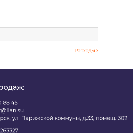
Расходы
родаж:
х
0 88 45
t@ilan.su
ярск, ул. Парижской коммуны, д.33, помещ. 302
263327