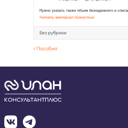
Нужно указать также объем безнадежного и списа
Ваш e
Читать материал полностью
Без рубрики
Теле
Навигация по запися
Пособия
Комм
Я 