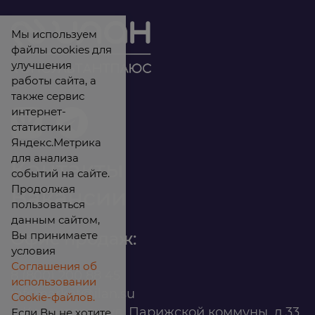
Мы используем
файлы cookies для
улучшения
работы сайта, а
также сервис
интернет-
статистики
Яндекс.Метрика
для анализа
Контакты
событий на сайте.
Продолжая
Вакансии
пользоваться
данным сайтом,
Вы принимаете
Офис продаж:
условия
Соглашения об
8 (800) 200 88 45
использовании
infomarket@ilan.su
Cookie-файлов.
г. Красноярск, ул. Парижской коммуны, д.33,
Если Вы не хотите,