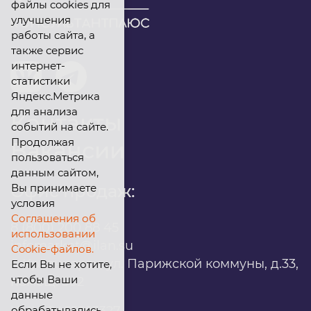
файлы cookies для
улучшения
работы сайта, а
также сервис
интернет-
статистики
Яндекс.Метрика
для анализа
Контакты
событий на сайте.
Продолжая
Вакансии
пользоваться
данным сайтом,
Вы принимаете
Офис продаж:
условия
Соглашения об
8 (800) 200 88 45
использовании
infomarket@ilan.su
Cookie-файлов.
г. Красноярск, ул. Парижской коммуны, д.33,
Если Вы не хотите,
чтобы Ваши
помещ. 302
данные
обрабатывались,
ИНН: 2465263327