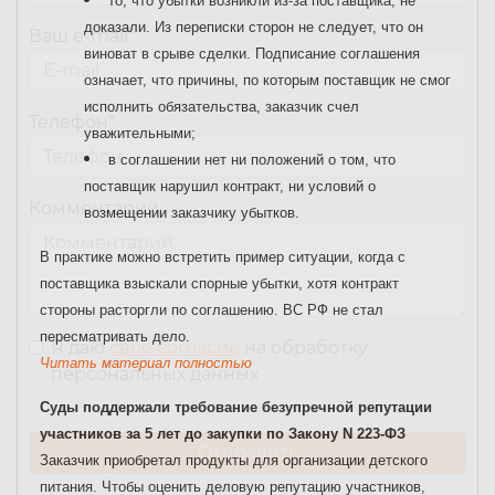
то, что убытки возникли из-за поставщика, не
доказали. Из переписки сторон не следует, что он
Ваш e-mail
*
виноват в срыве сделки. Подписание соглашения
означает, что причины, по которым поставщик не смог
исполнить обязательства, заказчик счел
Телефон
*
уважительными;
в соглашении нет ни положений о том, что
поставщик нарушил контракт, ни условий о
Комментарий
возмещении заказчику убытков.
В практике можно встретить пример ситуации, когда с
поставщика взыскали спорные убытки, хотя контракт
стороны расторгли по соглашению.
ВС РФ не стал
пересматривать дело.
Я даю
свое согласие
на обработку
Читать материал полностью
персональных данных
Суды поддержали требование безупречной репутации
участников за 5 лет до закупки по Закону N 223-ФЗ
Заказчик приобретал продукты для организации детского
питания. Чтобы оценить деловую репутацию участников,