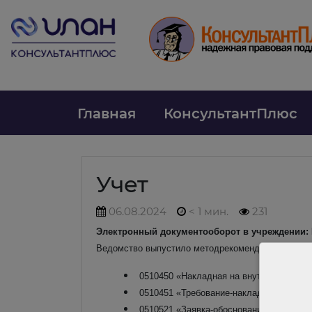
Главная
КонсультантПлюс
Учет
06.08.2024
< 1 мин.
231
Электронный документооборот в учреждении:
Ведомство выпустило методрекомендации по так
0510450 «Накладная на внутреннее пер
0510451 «Требование-накладная»;
0510521 «Заявка-обоснование закупки то