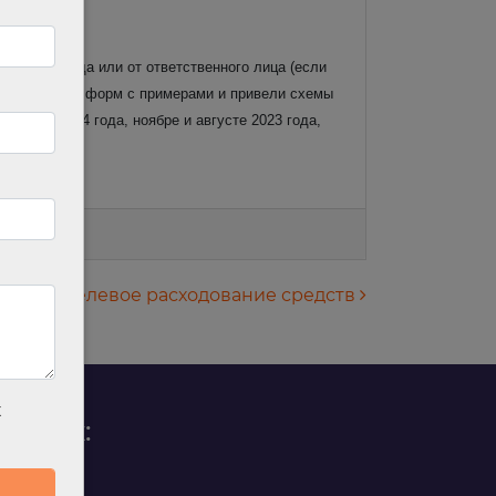
ей со склада или от ответственного лица (если
и заполнения форм с примерами и привели схемы
апреле 2024 года, ноябре и августе 2023 года,
Целевое расходование средств
х
родаж:
0 88 45