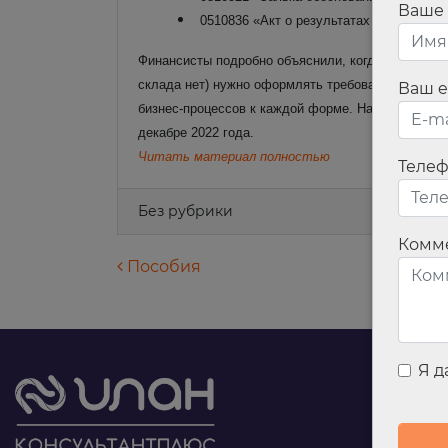
Ваше
0510836 «Акт о результатах инвентариз
Финансисты подробно объяснили, когда и как их н
склада нет) нужно оформлять требованием-накла
Ваш e
бизнес-процессов к каждой форме.
Напомним, мин
декабре 2022 года.
Читать материал полностью
Теле
Без рубрики
Комм
Навигация по запися
Пособия
Я 