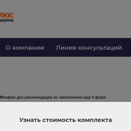
О компании
Линия консультаций
 Минфин дал рекомендации по заполнению еще 4 форм
им формам:
емещение нефинансовых активов»;
Узнать стоимость комплекта
варов, работ, услуг малого объема через подотчетное лицо»;