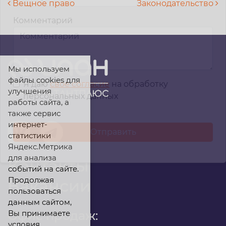
Навигация по записям
Вещное право
Законодательство
Комментарий
Мы используем
файлы cookies для
Я даю
свое согласие
на обработку
улучшения
персональных данных
работы сайта, а
также сервис
интернет-
статистики
Яндекс.Метрика
для анализа
Контакты
событий на сайте.
Продолжая
Вакансии
пользоваться
данным сайтом,
Вы принимаете
Офис продаж:
условия