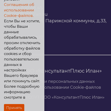
Соглашения об
8 (800) 200 88 45
использовании
infomarket@ilan.su
Cookie-файлов.
г. Красноярск, ул. Парижской коммуны, д.33,
Если Вы не хотите,
чтобы Ваши
помещ. 302
данные
обрабатывались,
ИНН: 2465263327
просим отключить
обработку файлов
cookies и сбор
пользовательских
данных в
настройках
© 2026 ООО «КонсультантПлюс Илан»
Вашего браузера
или покинуть сайт.
Политика обработки персональных данных
Более подробную
Соглашение об использовании Cookie-файлов
информацию
смотрите в
Результаты СОУТ ООО «КонсультантПлюс Илан»
Принять