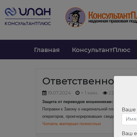
Главная
КонсультантПлюс
Ответственность
19.07.2024
< 1 мин.
222
Защита от переводов мошенникам: что меняетс
Поправки к Закону о национальной платежной сис
Ваше
операторов, проигнорировавших сведения из ант
Читать материал полностью
Ваш e