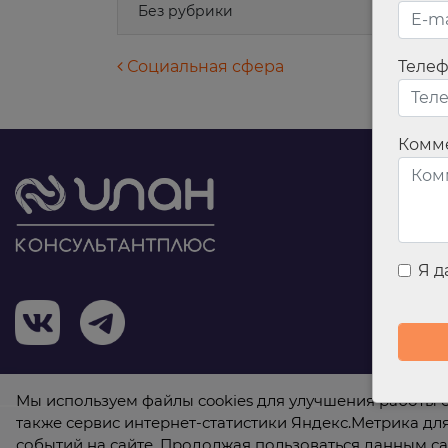
Без рубрики
Навигация по запися
Социальная сфера
Теле
Комм
Я 
Мы используем файлы cookies для улучшения работы с
также сервис интернет-статистики Яндекс.Метрика дл
событий на сайте. Продолжая пользоваться данным са