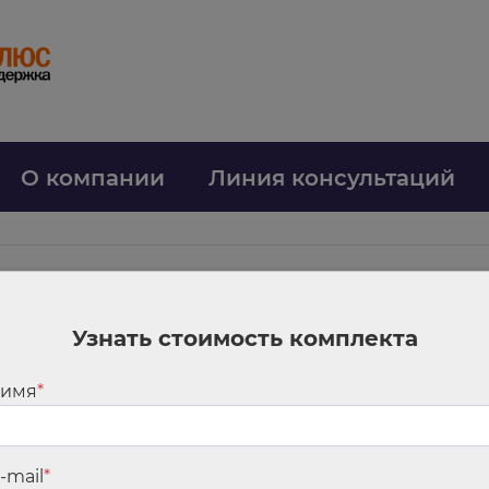
О компании
Линия консультаций
Узнать стоимость комплекта
я с 25 июля 2024 года
теме призваны усилить борьбу с переводами без согласия клиента (анти
 имя
*
ифрод-базы ЦБ РФ.
-mail
*