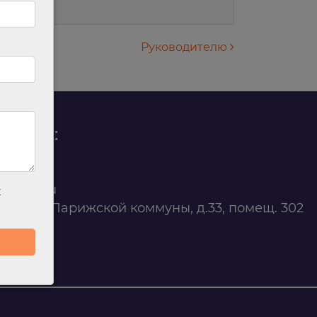
Руководителю
родаж:
0 88 45
t@ilan.su
х
ярск, ул. Парижской коммуны, д.33, помещ. 302
263327