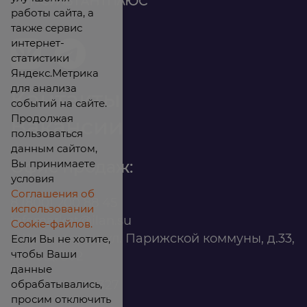
работы сайта, а
также сервис
интернет-
статистики
Яндекс.Метрика
для анализа
Контакты
событий на сайте.
Продолжая
Вакансии
пользоваться
данным сайтом,
Вы принимаете
Офис продаж:
условия
Соглашения об
8 (800) 200 88 45
использовании
infomarket@ilan.su
Cookie-файлов.
г. Красноярск, ул. Парижской коммуны, д.33,
Если Вы не хотите,
чтобы Ваши
помещ. 302
данные
обрабатывались,
ИНН: 2465263327
просим отключить