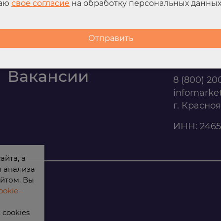
даю
свое согласие
на обработку персональных данны
Контакты
Офис п
Вакансии
8 (800) 20
infomarke
г. Красно
ИНН: 2465
айта, а
я анализа
йтом, Вы
okie-
cookies