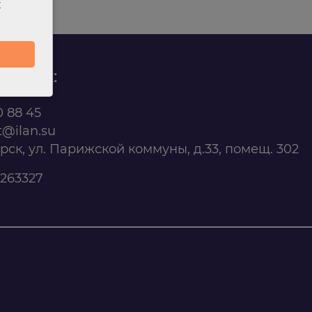
х
родаж:
0 88 45
t@ilan.su
ярск, ул. Парижской коммуны, д.33, помещ. 302
263327