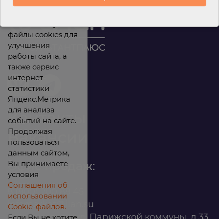
Мы используем
файлы cookies для
улучшения
работы сайта, а
также сервис
интернет-
статистики
Яндекс.Метрика
для анализа
Контакты
событий на сайте.
Продолжая
Вакансии
пользоваться
данным сайтом,
Вы принимаете
Офис продаж:
условия
Соглашения об
8 (800) 200 88 45
использовании
infomarket@ilan.su
Cookie-файлов.
г. Красноярск, ул. Парижской коммуны, д.33,
Если Вы не хотите,