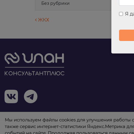
Без рубрики
Я 
Навигация по запися
ЖКХ
Мы используем файлы cookies для улучшения работы с
также сервис интернет-статистики Яндекс.Метрика дл
событий на сайте. Продолжая пользоваться данным са