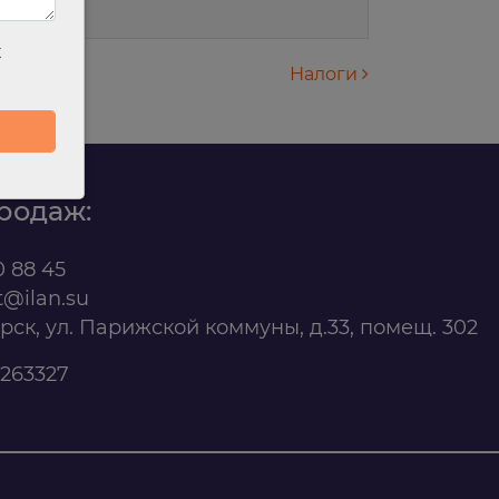
х
Налоги
родаж:
0 88 45
t@ilan.su
ярск, ул. Парижской коммуны, д.33, помещ. 302
263327