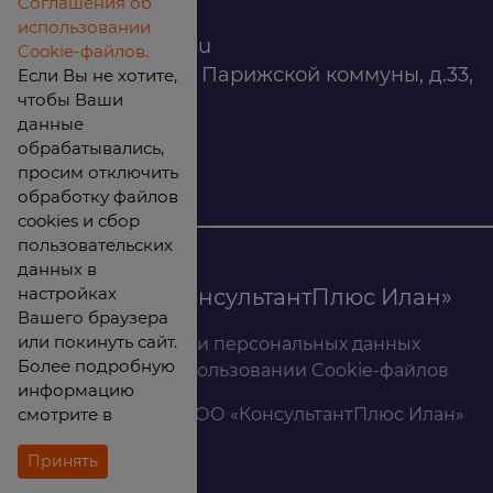
Соглашения об
8 (800) 200 88 45
использовании
infomarket@ilan.su
Cookie-файлов.
г. Красноярск, ул. Парижской коммуны, д.33,
Если Вы не хотите,
чтобы Ваши
помещ. 302
данные
обрабатывались,
ИНН: 2465263327
просим отключить
обработку файлов
cookies и сбор
пользовательских
данных в
настройках
© 2026 ООО «КонсультантПлюс Илан»
Вашего браузера
или покинуть сайт.
Политика обработки персональных данных
Более подробную
Соглашение об использовании Cookie-файлов
информацию
смотрите в
Результаты СОУТ ООО «КонсультантПлюс Илан»
Принять