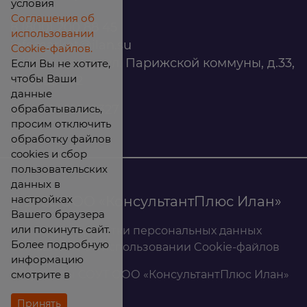
условия
Соглашения об
8 (800) 200 88 45
использовании
infomarket@ilan.su
Cookie-файлов.
г. Красноярск, ул. Парижской коммуны, д.33,
Если Вы не хотите,
чтобы Ваши
помещ. 302
данные
обрабатывались,
ИНН: 2465263327
просим отключить
обработку файлов
cookies и сбор
пользовательских
данных в
настройках
© 2026 ООО «КонсультантПлюс Илан»
Вашего браузера
или покинуть сайт.
Политика обработки персональных данных
Более подробную
Соглашение об использовании Cookie-файлов
информацию
смотрите в
Результаты СОУТ ООО «КонсультантПлюс Илан»
Принять