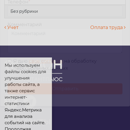
Телефон
*
Без рубрики
Комментарий
Навигация по записям
Учет
Оплата труда
Я даю
свое согласие
на обработку
Мы используем
персональных данных
файлы cookies для
улучшения
работы сайта, а
также сервис
интернет-
статистики
Яндекс.Метрика
для анализа
Контакты
событий на сайте.
Продолжая