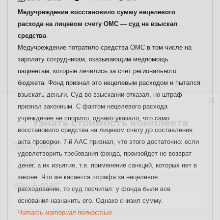
Медучреждение восстановило сумму нецелевого
расхода на лицевом счету ОМС — суд не взыскал
средства
Медучреждение потратило средства ОМС в том числе на
зарплату сотрудникам, оказывающим медпомощь
пациентам, которые лечились за счет регионального
бюджета. Фонд признал это нецелевым расходом и пытался
взыскать деньги. Суд во взыскании отказал, но штраф
признал законным.
С фактом нецелевого расхода
учреждение не спорило, однако указало, что само
Узнать стоимость комплекта
восстановило средства на лицевом счету до составления
акта проверки. 7-й ААС признал, что этого достаточно: если
Ваше имя
*
удовлетворить требования фонда, произойдет не возврат
денег, а их изъятие, т.е. применение санкций, которых нет в
законе.
Что же касается штрафа за нецелевое
Ваш e-mail
*
расходование, то суд посчитал: у фонда были все
основания назначить его. Однако снизил сумму.
Читать материал полностью