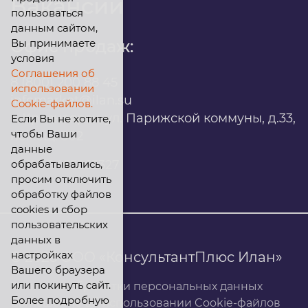
Вакансии
пользоваться
данным сайтом,
Вы принимаете
Офис продаж:
условия
Соглашения об
8 (800) 200 88 45
использовании
infomarket@ilan.su
Cookie-файлов.
г. Красноярск, ул. Парижской коммуны, д.33,
Если Вы не хотите,
чтобы Ваши
помещ. 302
данные
обрабатывались,
ИНН: 2465263327
просим отключить
обработку файлов
cookies и сбор
пользовательских
данных в
настройках
© 2026 ООО «КонсультантПлюс Илан»
Вашего браузера
или покинуть сайт.
Политика обработки персональных данных
Более подробную
Соглашение об использовании Cookie-файлов