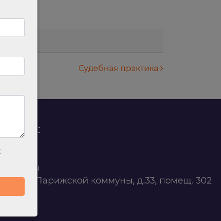
Судебная практика
родаж:
х
0 88 45
t@ilan.su
ярск, ул. Парижской коммуны, д.33, помещ. 302
263327