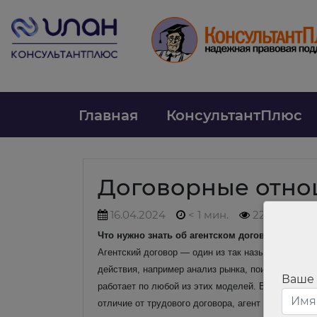
Главная
КонсультантПлюс
Договорные отн
16.04.2024
< 1 мин.
225
Что нужно знать об агентском договоре
Агентский договор — один из так называемых поср
действия, например анализ рынка, поиск контраге
Ваше
работает по любой из этих моделей. В отличие от 
отличие от трудового договора, агент не работае