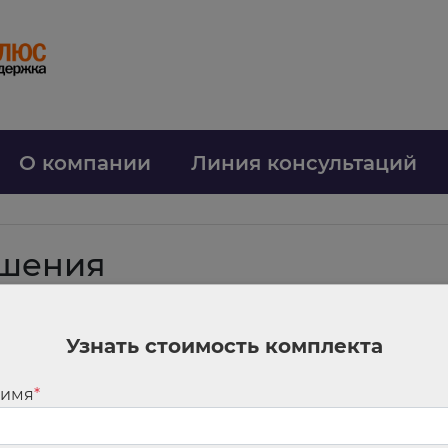
О компании
Линия консультаций
ошения
Узнать стоимость комплекта
еднических договоров. В отличие от поручения и комиссии, агент совер
нтов. По договору комиссии посредник действует от своего имени, по до
 имя
*
возмездного оказания услуг, агент занимается именно посредничеством з
т по должности в штатном расписании клиента, под его управлением и к