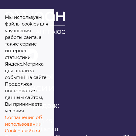
Мы используем
файлы cookies для
улучшения
работы сайта, а
также сервис
интернет-
статистики
Яндекс.Метрика
для анализа
Контакты
событий на сайте.
Продолжая
Вакансии
пользоваться
данным сайтом,
Вы принимаете
Офис продаж:
условия
Соглашения об
8 (800) 200 88 45
использовании
infomarket@ilan.su
Cookie-файлов.