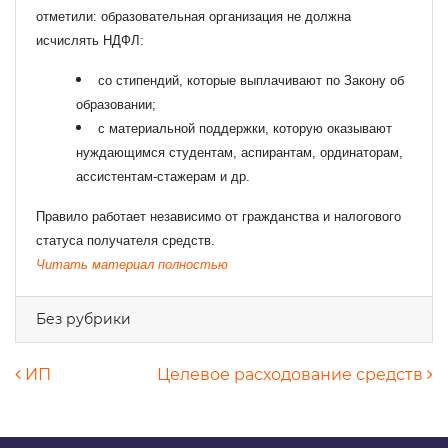
отметили: образовательная организация не должна
исчислять НДФЛ:
со стипендий, которые выплачивают по Закону об
образовании;
с материальной поддержки, которую оказывают
нуждающимся студентам, аспирантам, ординаторам,
ассистентам-стажерам и др.
Правило работает независимо от гражданства и налогового
статуса получателя средств.
Читать материал полностью
Без рубрики
Навигация по записям
ИП
Целевое расходование средств