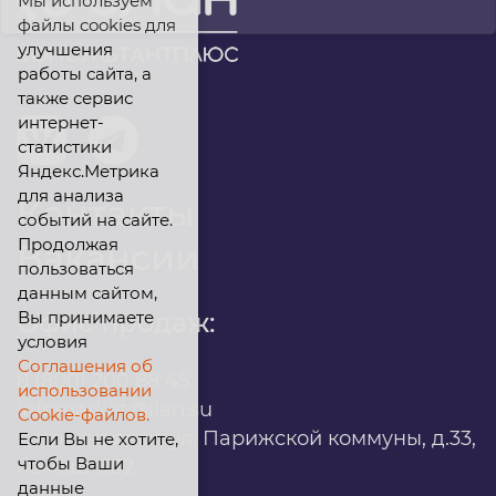
Мы используем
файлы cookies для
улучшения
работы сайта, а
также сервис
интернет-
статистики
Яндекс.Метрика
для анализа
Контакты
событий на сайте.
Продолжая
Вакансии
пользоваться
данным сайтом,
Вы принимаете
Офис продаж:
условия
Соглашения об
8 (800) 200 88 45
использовании
infomarket@ilan.su
Cookie-файлов.
г. Красноярск, ул. Парижской коммуны, д.33,
Если Вы не хотите,
чтобы Ваши
помещ. 302
данные