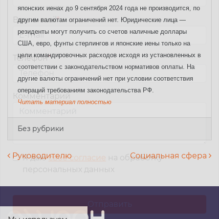
японских иенах до 9 сентября 2024 года не производится, по
Ваш e-mail
*
другим валютам ограничений нет.
Юридические лица —
резиденты могут получить со счетов наличные доллары
США, евро, фунты стерлингов и японские иены только на
цели командировочных расходов исходя из установленных в
Телефон
*
соответствии с законодательством нормативов оплаты. На
другие валюты ограничений нет при условии соответствия
операций требованиям законодательства РФ.
Комментарий
Читать материал полностью
Без рубрики
Навигация по записям
Руководителю
Социальная сфера
Я даю
свое согласие
на обработку
персональных данных