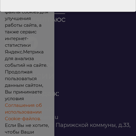
Мы используем
файлы cookies для
улучшения
работы сайта, а
также сервис
интернет-
статистики
Яндекс.Метрика
для анализа
Контакты
событий на сайте.
Продолжая
Вакансии
пользоваться
данным сайтом,
Вы принимаете
Офис продаж:
условия
Соглашения об
8 (800) 200 88 45
использовании
infomarket@ilan.su
Cookie-файлов.
г. Красноярск, ул. Парижской коммуны, д.33,
Если Вы не хотите,
чтобы Ваши
помещ. 302