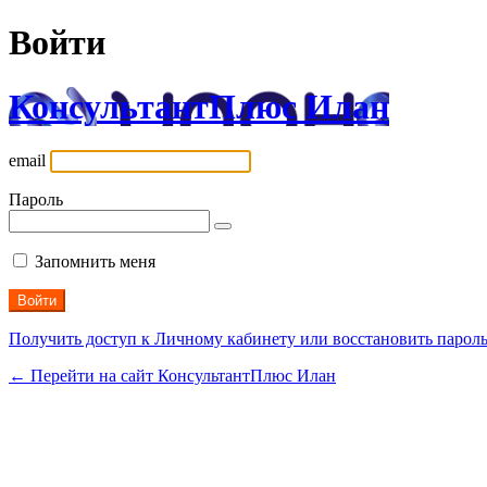
Войти
КонсультантПлюс Илан
email
Пароль
Запомнить меня
Получить доступ к Личному кабинету или восстановить парол
← Перейти на сайт КонсультантПлюс Илан